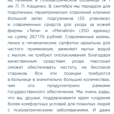
на лечении в Психиатрической больнице № 1
им.
П. П. Кащенко
. В сентябре мы передали для
подопечных гериатрических отделений клиники
большой запас подгузников
(
55 упаковок)
и современных средств для ухода за кожей
фирмы
«
Tena» и «Menalind»
(
350 единиц)
на сумму 267 176 рублей. Современные кремы,
пенки и гигиенические салфетки идеальны для
частого применения, заменяют мытье водой
с мылом, не требуют ополаскивания. Благодаря
качественным средствам ухода персонал
сможет обеспечивать чистоту, не беспокоя
стариков. Все эти позиции требуются
в больнице в значительно больших количествах,
чем это предусмотрено рамками
государственного обеспечения. Мы очень рады,
что вы, друзья, поддерживаете идею создания
более комфортных условий для пожилых людей
с психиатрическими заболеваниями. И даже