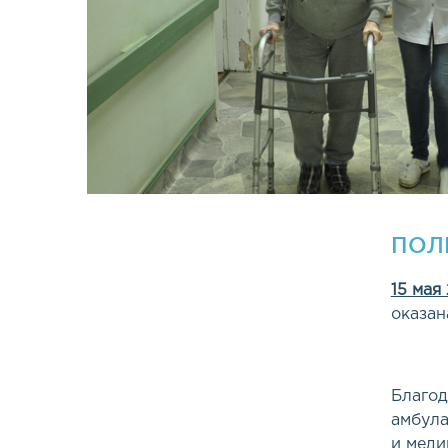
ПОЛ
15 мая
оказан
Благод
амбула
и меди