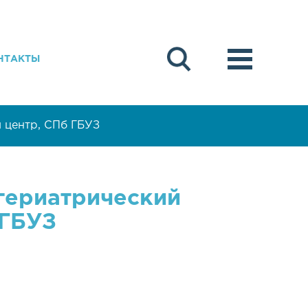
НТАКТЫ
 центр, СПб ГБУЗ
гериатрический
 ГБУЗ