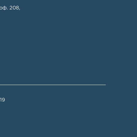
 оф. 208
,
 19