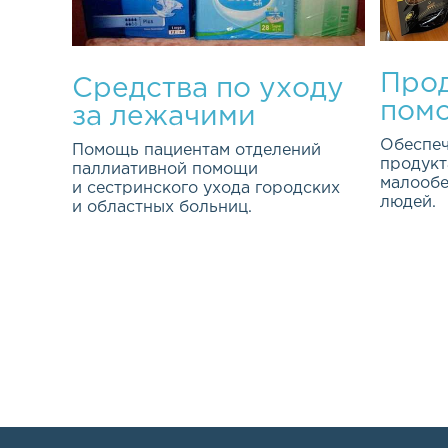
Прод
Средства по уходу
пом
за лежачими
больными
Обеспеч
Помощь пациентам отделений
продукт
паллиативной помощи
малооб
и сестринского ухода городских
людей.
и областных больниц.
Эта важ
Качество жизни каждого из нас
програм