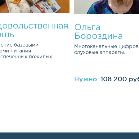
овольственная
Ольга
ощь
Бороздина
ение базовыми
Многоканальные цифров
ами питания
слуховые аппараты.
еспеченных пожилых
Нужно:
108 200 ру
ная и долгосрочная
ма была открыта весной 2