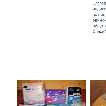
Благод
индиви
их пол
одинок
общать
Спасиб