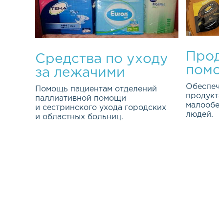
Прод
Средства по уходу
пом
за лежачими
больными
Обеспеч
Помощь пациентам отделений
продукт
паллиативной помощи
малооб
и сестринского ухода городских
людей.
и областных больниц.
Эта важ
Качество жизни каждого из нас
програм