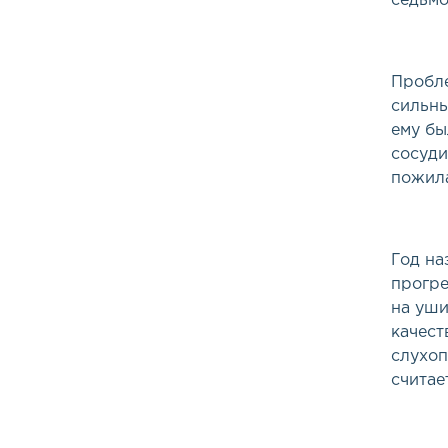
седьмо
Пробле
сильны
ему бы
сосуди
пожил
Год на
прогре
на уши
качест
слухоп
считае