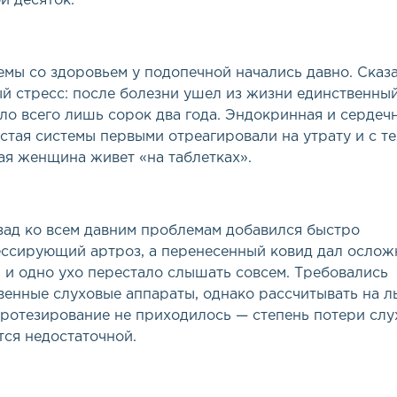
й десяток.
мы со здоровьем у подопечной начались давно. Сказ
й стресс: после болезни ушел из жизни единственный
ло всего лишь сорок два года. Эндокринная и сердеч
стая системы первыми отреагировали на утрату и с те
ая женщина живет
«
на таблетках».
зад ко всем давним проблемам добавился быстро
ссирующий артроз, а перенесенный ковид дал ослож
 и одно ухо перестало слышать совсем. Требовались
венные слуховые аппараты, однако рассчитывать на л
ротезирование не приходилось — степень потери слу
тся недостаточной.