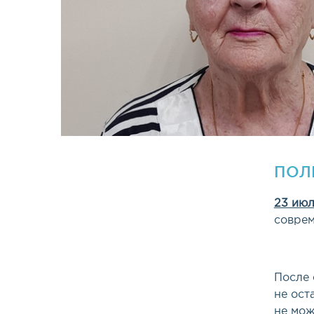
ПОЛ
23 июл
соврем
После 
не ост
не мож