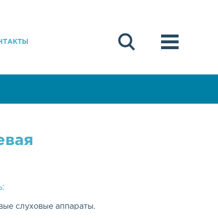
НТАКТЫ
евая
:
ые слуховые аппараты.