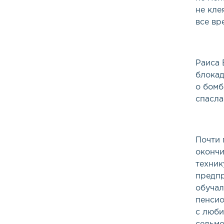
не кле
все вр
Раиса 
блокад
о бомб
спасла
Почти 
окончи
техник
предпр
обучал
пенсио
с люби