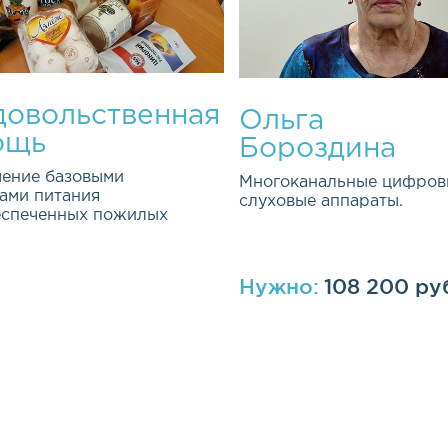
овольственная
Ольга
ощь
Бороздина
ение базовыми
Многоканальные цифров
ами питания
слуховые аппараты.
еспеченных пожилых
Нужно:
108 200 ру
ная и долгосрочная
ма была открыта весной 2