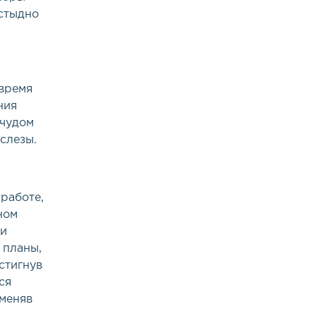
 стыдно
 время
ния
 чудом
слезы.
работе,
ном
ми
 планы,
стигнув
ся
меняв