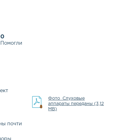
0
Помогли
ект
Фото_Слуховые
аппараты переданы (3,12
MB)
ны почти
оворы