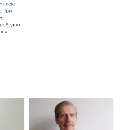
мплект
. При
ее
свободно
лся.