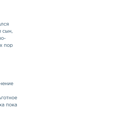
ался
 сын,
но-
х пор
нение
ьготное
ха пока