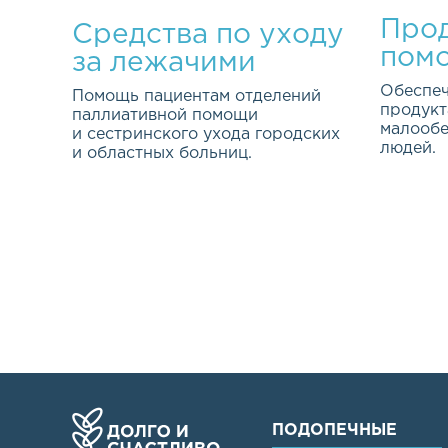
Прод
Средства по уходу
пом
за лежачими
больными
Обеспеч
Помощь пациентам отделений
продукт
паллиативной помощи
малооб
и сестринского ухода городских
людей.
и областных больниц.
Эта важ
Качество жизни каждого из нас
програм
ПОДОПЕЧНЫЕ