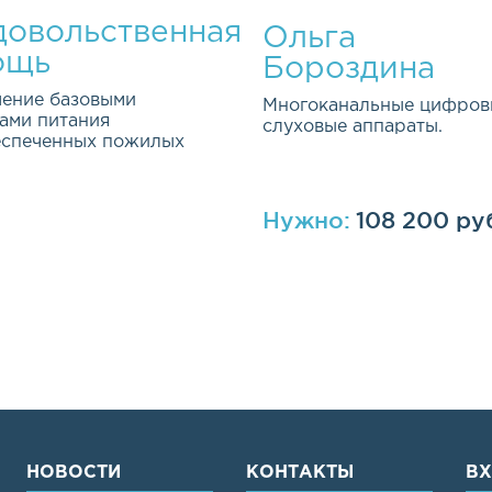
овольственная
Ольга
ощь
Бороздина
ение базовыми
Многоканальные цифров
ами питания
слуховые аппараты.
еспеченных пожилых
Нужно:
108 200 ру
ная и долгосрочная
ма была открыта весной 2
НОВОСТИ
КОНТАКТЫ
В