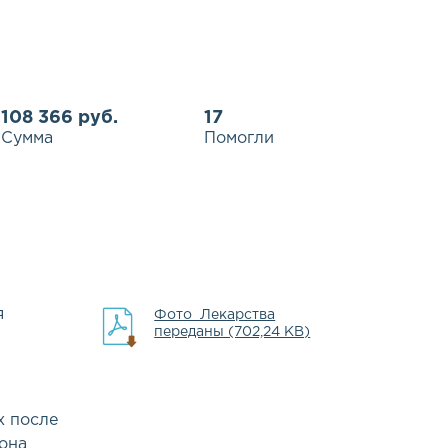
108 366 руб.
17
Сумма
Помогли
я
Фото_Лекарства
переданы (702,24 KB)
х после
она