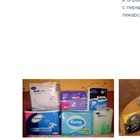
и огра
с пер
лекарс