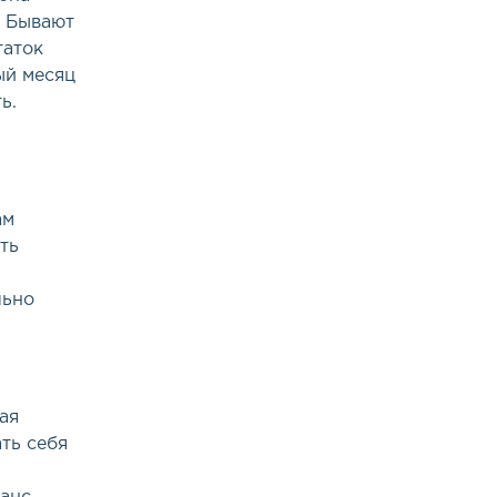
. Бывают
таток
ый месяц
ь.
ам
ть
льно
ая
ть себя