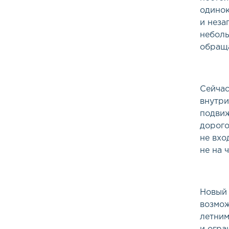
одинок
и неза
небол
обраща
Сейчас
внутри
подвиж
дорого
не вхо
не на ч
Новый 
возмож
летним