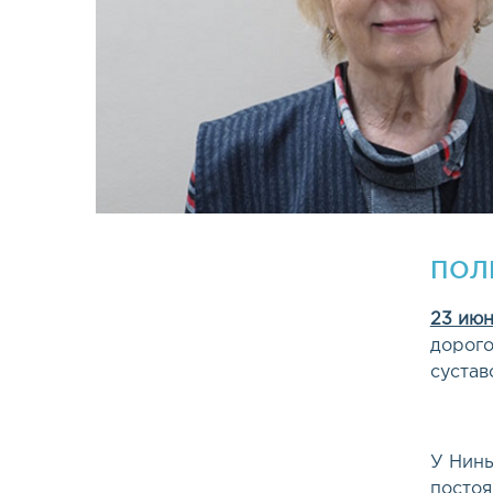
ПОЛ
23 июн
дорого
сустав
У Нины
постоя