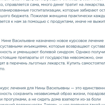
о, справляется сама, много денег тратит на лекарства
планированные госпитализации, которые забирают ос
ьшого бюджета. Пожилая женщина практически кажд
ется к нам за помощью с продуктами, иначе не выжит
 Нине Васильевне назначено новое курсовое лечение
суставными инъекциями, которые возвращают сустав
ность и уменьшают болевой синдром. Однако получи
стоящие препараты от государства невозможно, они
дят в перечень льготных лекарств. Купить самостояте
то.
курс лечения для Нины Васильевны — это единственн
ность сохранить независимый образ жизни, порадова
и прогулками, а не сидеть дома взаперти из-за боли