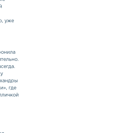
й
о, уже
ронила
ятельно.
сегда.
ду
 хандры
», где
епличкой