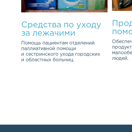
Прод
Средства по уходу
пом
за лежачими
больными
Обеспеч
Помощь пациентам отделений
продукт
паллиативной помощи
малооб
и сестринского ухода городских
людей.
и областных больниц.
Эта важ
Качество жизни каждого из нас
програм