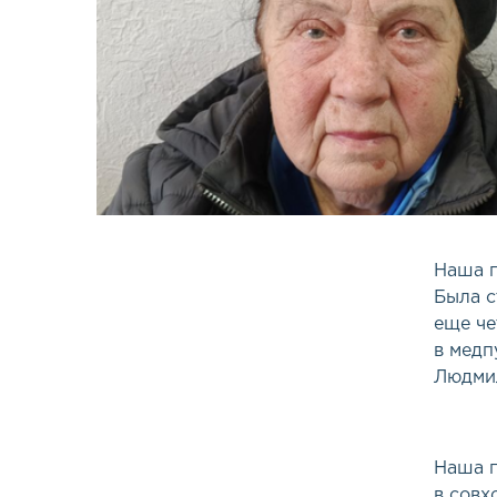
Наша г
Была с
еще че
в медп
Людмил
Наша п
в совх