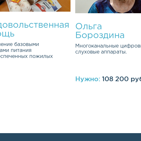
овольственная
Ольга
ощь
Бороздина
ение базовыми
Многоканальные цифров
ами питания
слуховые аппараты.
еспеченных пожилых
Нужно:
108 200 ру
ная и долгосрочная
ма была открыта весной 2