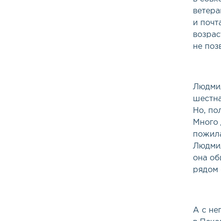
ветера
и почт
возрас
не поз
Людмил
шестна
Но, по
Много 
пожила
Людмил
она об
рядом 
А с не