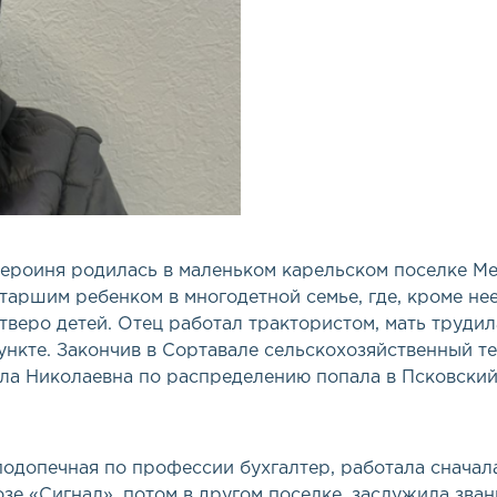
ероиня родилась в маленьком карельском поселке Ме
таршим ребенком в многодетной семье, где, кроме нее
тверо детей. Отец работал трактористом, мать трудил
ункте. Закончив в Сортавале сельскохозяйственный те
а Николаевна по распределению попала в Псковский
одопечная по профессии бухгалтер, работала сначал
озе
«
Сигнал», потом в другом поселке, заслужила зван