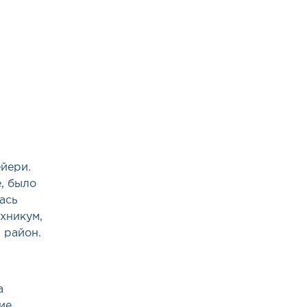
йери.
, было
ась
хникум,
 район.
а
ие