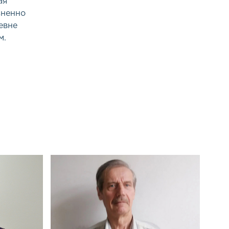
ая
зненно
евне
м.