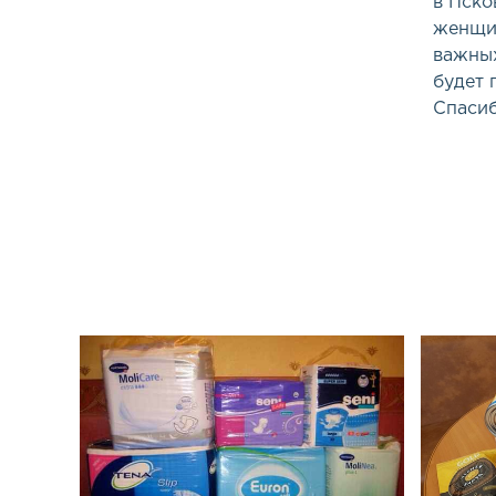
в Пско
женщин
важных
будет 
Спасиб