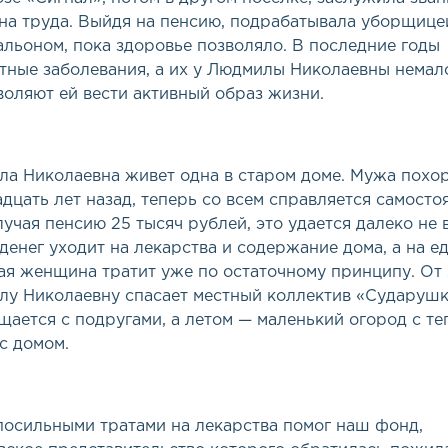
на труда. Выйдя на пенсию, подрабатывала уборщице
альоном, пока здоровье позволяло. В последние годы
тные заболевания, а их у Людмилы Николаевны немал
воляют ей вести активный образ жизни.
а Николаевна живет одна в старом доме. Мужа похо
дцать лет назад, теперь со всем справляется самосто
лучая пенсию 25 тысяч рублей, это удается далеко не в
денег уходит на лекарства и содержание дома, а на е
я женщина тратит уже по остаточному принципу. От
у Николаевну спасает местный коллектив
«
Сударушки
щается с подругами, а летом — маленький огород с т
с домом.
посильными тратами на лекарства помог наш фонд,