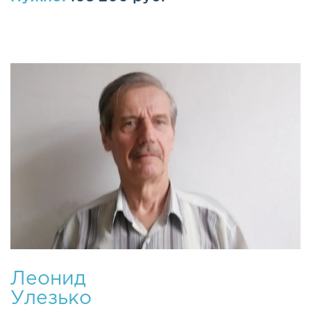
Леонид
Улезько