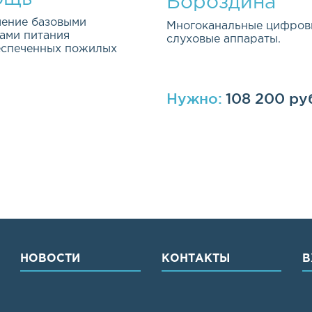
Бороздина
ение базовыми
Многоканальные цифров
ами питания
слуховые аппараты.
еспеченных пожилых
Нужно:
108 200 ру
ная и долгосрочная
ма была открыта весной 2
НОВОСТИ
КОНТАКТЫ
В