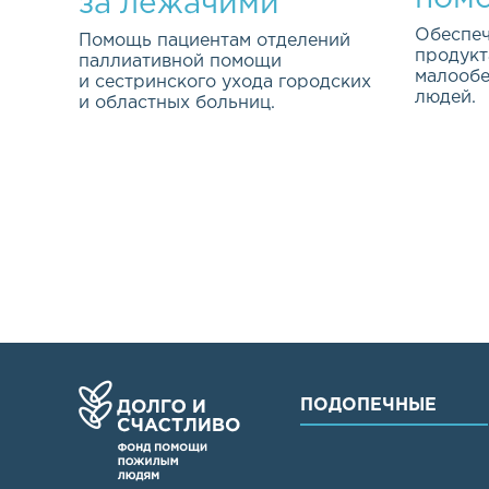
за лежачими
больными
Обеспеч
Помощь пациентам отделений
продукт
паллиативной помощи
малооб
и сестринского ухода городских
людей.
и областных больниц.
Эта важ
Качество жизни каждого из нас
програм
ПОДОПЕЧНЫЕ