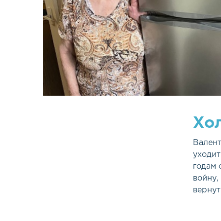
Хол
Валент
уходит
годам 
войну,
вернут