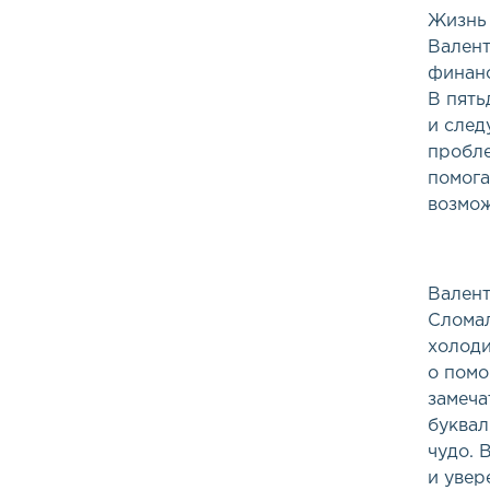
Жизнь 
Валент
финанс
В пять
и след
пробле
помога
возмож
Валент
Сломал
холоди
о помо
замеча
буквал
чудо. 
и увер