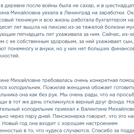
в деревне после войны была не сахар, и в шестнадцат
ина Михайловна уехала в Ленинград на заработки. О
овый техникум и всю жизнь работала бухгалтером на 
десят лет вышла на пенсию из-за тяжелой болезни му
ующие пятнадцать лет ухаживала за ним. Сейчас, из-з
м с ее собственным здоровьем, за ней ухаживает сын,
ют понемногу и внуки, но у них нет больших финансо
ностей.
ине Михайловне требовалась очень конкретная помо
ся холодильник. Пожилая женщина обожает готовить
льника она как без рук. Мы очень рады, что на прось
щи в тот же день откликнулся верный друг фонда. Н
тельный холодильник приехал к Валентине Михайлов
ьно через пару дней. Пенсионерка говорит, что это н
В Новый год она входит с хорошим настроением
енностью в то, что чудеса случаются. Спасибо за подд