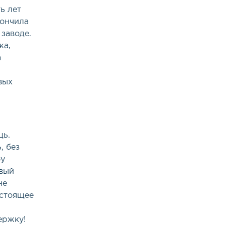
ь лет
кончила
заводе.
жа,
а
вых
щь.
, без
бу
овый
не
астоящее
ержку!