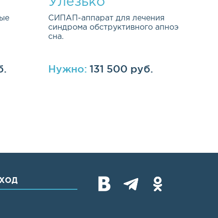
Улезько
ые
СИПАП-аппарат для лечения
синдрома обструктивного апноэ
сна.
б.
Нужно:
131 500 руб.
ХОД