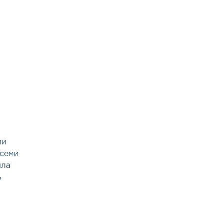
ии
 семи
ила
ь