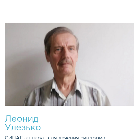
Леонид
Улезько
СИПАП-аппарат для лечения синдрома