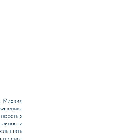
. Михаил
жалению,
 простых
можности
слышать
 не смог