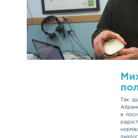
Ми
пол
Так зд
Абрам
в посл
радос
норма
диалог