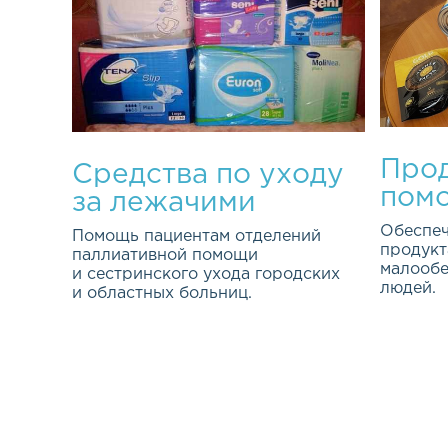
Прод
Средства по уходу
пом
за лежачими
больными
Обеспеч
Помощь пациентам отделений
продукт
паллиативной помощи
малооб
и сестринского ухода городских
людей.
и областных больниц.
Эта важ
Качество жизни каждого из нас
програм