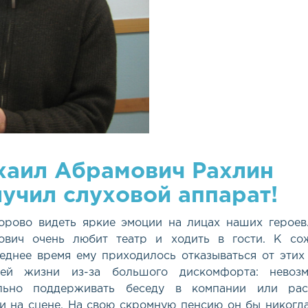
хаил Абрамович Рахлин
учил слуховой аппарат!
орово видеть яркие эмоции на лицах наших героев
ович очень любит театр и ходить в гости. К со
еднее время ему приходилось отказываться от этих
тей жизни из-за большого дискомфорта: невоз
льно поддерживать беседу в компании или рас
и на сцене. На свою скромную пенсию он бы никогда