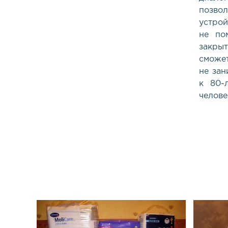
позво
устрой
не по
закры
сможе
не зан
к 80-
челове