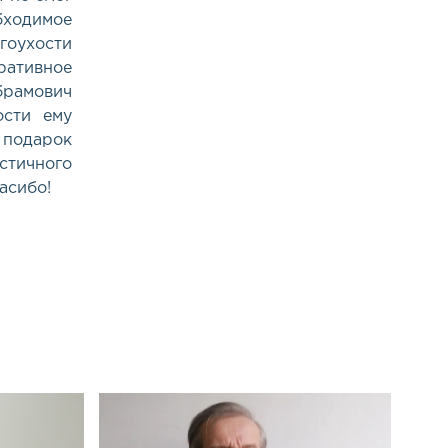
ходимое
гоухости
ративное
рамович
ости ему
 подарок
стичного
асибо!