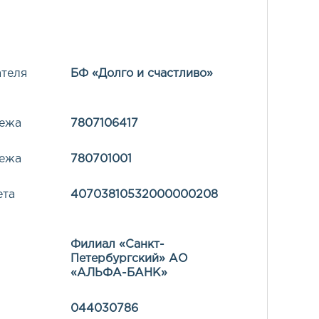
ателя
БФ «Долго и счастливо»
тежа
7807106417
тежа
780701001
ета
40703810532000000208
Филиал «Санкт-
Петербургский» АО
«АЛЬФА-БАНК»
044030786